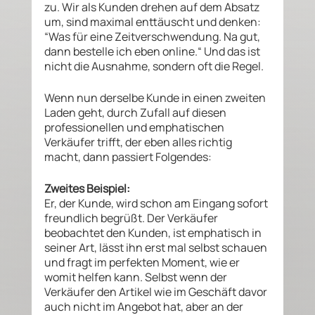
zu. Wir als Kunden drehen auf dem Absatz 
um, sind maximal enttäuscht und denken: 
“Was für eine Zeitverschwendung. Na gut, 
dann bestelle ich eben online.“ Und das ist 
nicht die Ausnahme, sondern oft die Regel. 
Wenn nun derselbe Kunde in einen zweiten 
Laden geht, durch Zufall auf diesen 
professionellen und emphatischen 
Verkäufer trifft, der eben alles richtig 
macht, dann passiert Folgendes: 
Zweites Beispiel:
Er, der Kunde, wird schon am Eingang sofort 
freundlich begrüßt. Der Verkäufer  
beobachtet den Kunden, ist emphatisch in 
seiner Art, lässt ihn erst mal selbst schauen 
und fragt im perfekten Moment, wie er 
womit helfen kann. Selbst wenn der 
Verkäufer den Artikel wie im Geschäft davor 
auch nicht im Angebot hat, aber an der 