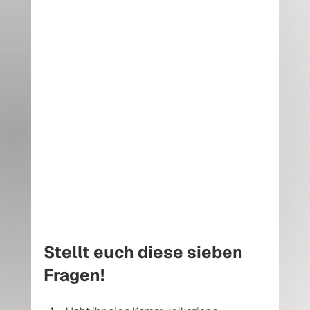
schwierige Situationen handhaben, denn 
sie müssen es live erleben. Anstatt sie mit 
ins Boot zu nehmen, lass sie selbst das Boot 
bauen. Sie sollen es regelrecht spüren, wie 
sich ein zufriedener Kunde im Gespräch 
anfühlt. 
3. Practices - Training - üben, üben, üben 
- 
nicht nur mal ab und zu, sondern 
dauerhaft. Habt Templates, Trainingspläne 
und vor allem ein nachhaltiges 
Trainingsprogramm. Denn Naturtalente in 
Sachen Kommunikation und Rhetorik gibt 
es nicht. Jede Rede, jedes Kunden- oder 
Verkaufsgespräch muss geübt werden.  
Stellt euch diese sieben 
Fragen! 