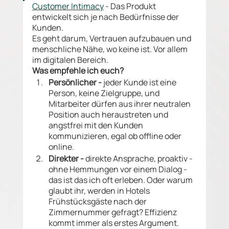
Customer Intimacy
 - Das Produkt 
entwickelt sich je nach Bedürfnisse der 
Kunden. 
Es geht darum, Vertrauen aufzubauen und 
menschliche Nähe, wo keine ist. Vor allem 
im digitalen Bereich.
Was empfehle ich euch? 
Persönlicher - 
jeder Kunde ist eine 
Person, keine Zielgruppe, und 
Mitarbeiter dürfen aus ihrer neutralen 
Position auch heraustreten und 
angstfrei mit den Kunden 
kommunizieren, egal ob offline oder 
online.
Direkter -
 direkte Ansprache, proaktiv - 
ohne Hemmungen vor einem Dialog - 
das ist das ich oft erleben. Oder warum 
glaubt ihr, werden in Hotels 
Frühstücksgäste nach der 
Zimmernummer gefragt? Effizienz 
kommt immer als erstes Argument.  