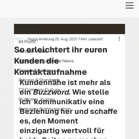
All Posts
Peggy Amelung
25. Aug. 2021
7 Min. Lesezeit
All Posts
So erleichtert ihr euren
Mindset Inside
Kunden die
Customer Experience News
Kontaktaufnahme
Service Excellence
Process & Standards
Kundennähe ist mehr als 
CX Company Culture
ein 
Buzzword
. Wie stelle 
Customer Journey
ich  kommunikativ eine 
Customer Communication
Beziehung her und schaffe 
es, den Moment 
einzigartig wertvoll für 