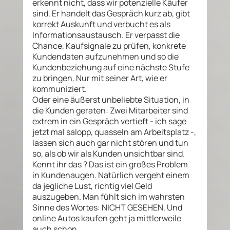
erkennt nicht, dass wir potenzielle Käufer 
sind. Er handelt das Gespräch kurz ab, gibt 
korrekt Auskunft und verbucht es als 
Informationsaustausch. Er verpasst die 
Chance, Kaufsignale zu prüfen, konkrete 
Kundendaten aufzunehmen und so die 
Kundenbeziehung auf eine nächste Stufe 
zu bringen. Nur mit seiner Art, wie er 
kommuniziert.  
Oder eine äußerst unbeliebte Situation, in 
die Kunden geraten: Zwei Mitarbeiter sind 
extrem in ein Gespräch vertieft - ich sage 
jetzt mal salopp, quasseln am Arbeitsplatz -, 
lassen sich auch gar nicht stören und tun 
so, als ob wir als Kunden unsichtbar sind. 
Kennt ihr das ? Das ist ein großes Problem 
in Kundenaugen. Natürlich vergeht einem 
da jegliche Lust, richtig viel Geld 
auszugeben. Man fühlt sich im wahrsten 
Sinne des Wortes: NICHT GESEHEN. Und 
online Autos kaufen geht ja mittlerweile 
auch schon. 