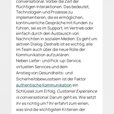
conversational. Vorbei die Zeit der 
flüchtigen Interaktionen. Das bedeutet, 
Technologien und Prozesse zu 
implementieren, die es ermöglichen, 
kontinuierliche Gespräche mit Kunden zu 
führen, sei es im Support, im Vertrieb oder 
einfach durch den Austausch von 
Nachrichten in sozialen Medien. Es geht um 
aktiven Dialog. Deshalb ist es wichtig, alle 
im Team auch über die neue Rolle der 
Kommunikation aufzuklären. 
Neben Liefer- und Pick-up-Service, 
virtuellen Services und dem 
Anstieg von Gesundheits- und 
Sicherheitsbewusstsein ist der Faktor 
authentische Kommunikation
 ein 
Schlüssel zum Erfolg. 
Customer Experience 
is conversational. 
Darum geht es. Wie setzt 
ihr es richtig um? Ihr erfahrt zum einen, 
was sind die wichtigsten Kriterien der 