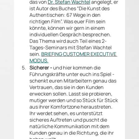
das von 
Dr. Stefan Wachtel
 angelegt, er 
ist Autor des Buches “Die Kunst des 
Authentischen: 67 Wege in den 
richtigen Film”. Was euer Film sein 
könnte, können wir gern in einem 
individuellen Gespräch besprechen. 
Das Thema wird auch Teil eines 2-
Tages-Seminars mit Stefan Wachtel 
sein. 
BRIEFING CUSTOMER EXECUTIVE 
MODUS.
Sicherer - 
und hier kommen die 
Führungskräfte unter euch ins Spiel - 
schenkt euren Mitarbeitern genau das 
Vertrauen, das sie in den Kunden 
erwecken sollen. Lasst sie probieren, 
mutiger werden und so Stück für Stück 
aus ihrer Komfortzone heraustreten. 
Ihr werdet sehen, es unterstützt 
sicheres Auftreten und puscht die 
natürliche Kommunikation mit dem 
Kunden genau in die Richtung, die ihr 