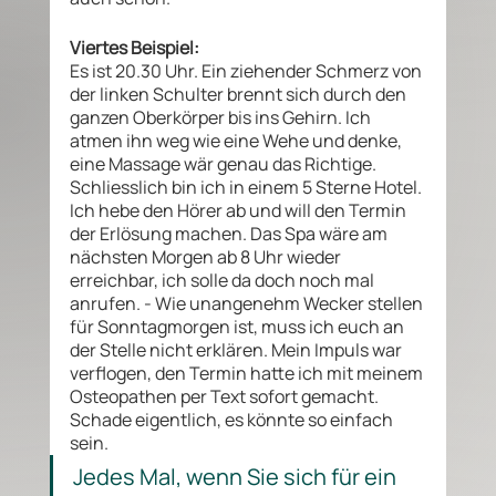
Viertes Beispiel: 
Es ist 20.30 Uhr. Ein ziehender Schmerz von 
der linken Schulter brennt sich durch den 
ganzen Oberkörper bis ins Gehirn. Ich 
atmen ihn weg wie eine Wehe und denke, 
eine Massage wär genau das Richtige. 
Schliesslich bin ich in einem 5 Sterne Hotel. 
Ich hebe den Hörer ab und will den Termin 
der Erlösung machen. Das Spa wäre am 
nächsten Morgen ab 8 Uhr wieder 
erreichbar, ich solle da doch noch mal 
anrufen. - Wie unangenehm Wecker stellen 
für Sonntagmorgen ist, muss ich euch an 
der Stelle nicht erklären. Mein Impuls war 
verflogen, den Termin hatte ich mit meinem 
Osteopathen per Text sofort gemacht. 
Schade eigentlich, es könnte so einfach 
sein. 
Jedes Mal, wenn Sie sich für ein 