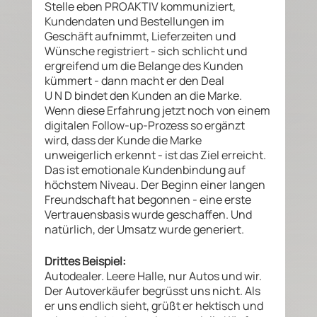
Stelle eben PROAKTIV kommuniziert, 
Kundendaten und Bestellungen im 
Geschäft aufnimmt, Lieferzeiten und 
Wünsche registriert - sich schlicht und 
ergreifend um die Belange des Kunden 
kümmert - dann macht er den Deal 
U N D bindet den Kunden an die Marke. 
Wenn diese Erfahrung jetzt noch von einem 
digitalen Follow-up-Prozess so ergänzt 
wird, dass der Kunde die Marke 
unweigerlich erkennt - ist das Ziel erreicht. 
Das ist emotionale Kundenbindung auf 
höchstem Niveau. Der Beginn einer langen 
Freundschaft hat begonnen - eine erste 
Vertrauensbasis wurde geschaffen. Und 
natürlich, der Umsatz wurde generiert. 
Drittes Beispiel: 
Autodealer. Leere Halle, nur Autos und wir. 
Der Autoverkäufer begrüsst uns nicht. Als 
er uns endlich sieht, grüßt er hektisch und 