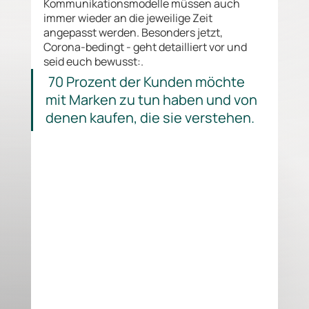
Kommunikationsmodelle müssen auch 
immer wieder an die jeweilige Zeit 
angepasst werden. Besonders jetzt, 
Corona-bedingt - geht detailliert vor und 
seid euch bewusst:.  
 70 Prozent der Kunden möchte 
mit Marken zu tun haben und von 
denen kaufen, die sie verstehen.
1. Definiert interaktive Punkte entlang der 
Customer Journey, KI und analog. Wo 
treffen sie sich?
 Entscheidet, was macht 
Sinn für euch, auch Digitalisierung 
einzusetzen? 
Beispiel 
Majestella Live Chat 
- Realer 
Unterschied zum Bot
2. Beteiligt alle - nicht nur das 
Kundenservice-Team.
 Probiert es aus. Lasst 
Mitarbeiter darüber reden, lasst sie auch 