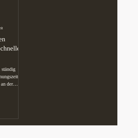
it
en
chneller,
 ständig
nungszeiten
 an der
..