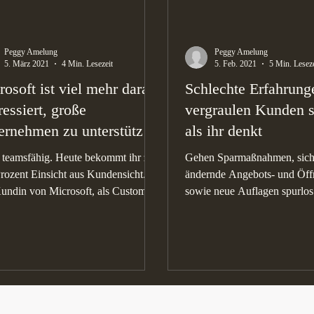
Peggy Amelung
Peggy Amelung
5. März 2021
4 Min. Lesezeit
5. Feb. 2021
5 Min. Leseze
osoft ist viel mehr daran
Schlechte Erfahrung
ressiert, große
vergraulen Kunden s
ernehmen zu unterstützen
als ihr denkt
 Menschen.
 teamsfähig. Heute bekommt ihr zu
Gehen Sparmaßnahmen, sich
rozent Einsicht aus Kundensicht.
ändernde Angebots- und Öff
undin von Microsoft, als Customer-
sowie neue Auflagen spurlos
ience-Expertin...
Kundenzufriedenheit vorbei?.