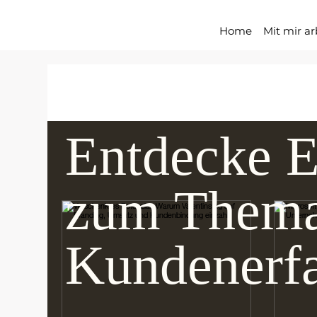
Home
Mit mir ar
All Posts
Mindset Inside
Customer Experi
Entdecke E
Customer Communication
zum Them
Kundenerf