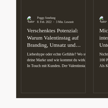
Peggy Amelung
8. Feb. 2022
3 Min. Lesezeit
Verschenktes Potenzial:
Micr
Warum Valentinstag auf
inte
Branding, Umsatz und
Unt
Kundenbindung einzahlt
als
Liebeshype oder echte Gefühle? Wo steht
Nicht
deine Marke und wie kommst du wirksam
100 P
In Touch mit Kunden. Der Valentinstag
Als K
aus Customer...
Exper