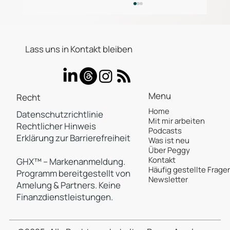
Lass uns in Kontakt bleiben
Menu
Recht
Home
Datenschutzrichtlinie
Mit mir arbeiten
Verschenktes Potenzial: Warum
Rechtlicher Hinweis
Podcasts
Valentinstag auf Branding, Umsatz
Erklärung zur Barrierefreiheit
Was ist neu
und Kundenbindung einzahlt
Über Peggy
Kontakt
GHX™ – Markenanmeldung.
Häufig gestellte Frage
Programm bereitgestellt von
Newsletter
Amelung & Partners. Keine
Finanzdienstleistungen.