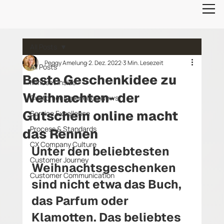
All Posts
Peggy Amelung
2. Dez. 2022
3 Min. Lesezeit
All Posts
Beste Geschenkidee zu
Mindset Inside
Weihnachten- der
Customer Experience News
Gutschein online macht
Service Excellence
Process & Standards
das Rennen
CX Company Culture
Unter den beliebtesten 
Customer Journey
Weihnachtsgeschenken 
Customer Communication
sind nicht etwa das Buch, 
das Parfum oder 
Klamotten. Das beliebtes 